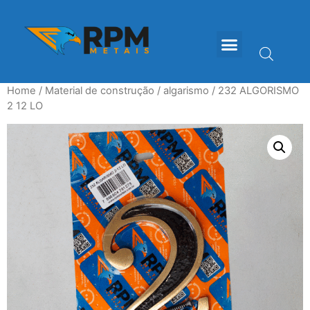
Home
/
Material de construção
/
algarismo
/ 232 ALGORISMO
2 12 LO