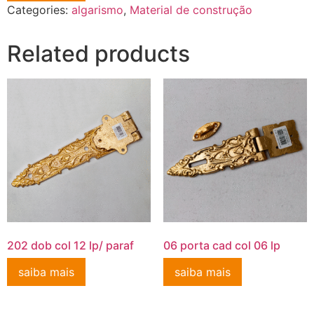
Categories:
algarismo
,
Material de construção
Related products
202 dob col 12 lp/ paraf
06 porta cad col 06 lp
saiba mais
saiba mais