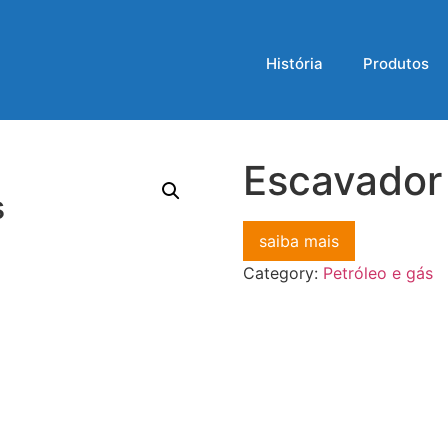
História
Produtos
Escavador
s
saiba mais
Category:
Petróleo e gás