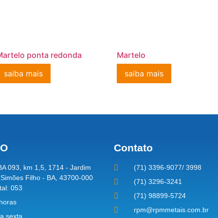
Martelo ponta redonda
Martelo
saiba mais
saiba mais
ÇO
Contato
A 093, km 1,5, 1714 - Jardim
(71) 3396-9077/ 3998
 Simões Filho - BA, 43700-000
(71) 3296-3241
tal: 053
(71) 98899-5724
 horas
rpm@rpmmetais.com.br
a sexta