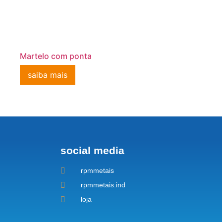
Martelo com ponta
saiba mais
social media
rpmmetais
rpmmetais.ind
loja