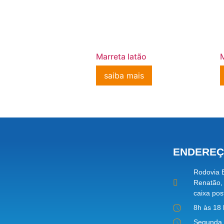
Marreta latão
saiba mais
ENDERE
Rodovia B
Renatão,
caixa pos
8h às 18
Segunda 